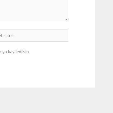
b
i
ıya kaydedilsin.