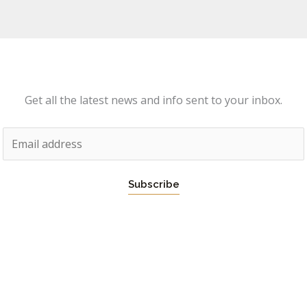
Get all the latest news and info sent to your inbox.
E
m
a
Subscribe
i
l
*